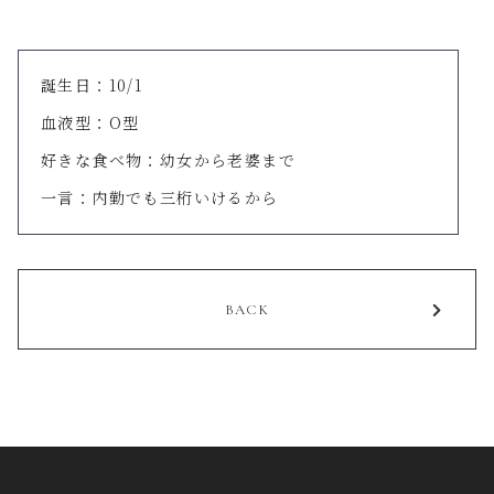
誕生日：
10/1
血液型：
O型
好きな食べ物：
幼女から老婆まで
一言：内勤でも三桁いけるから
BACK